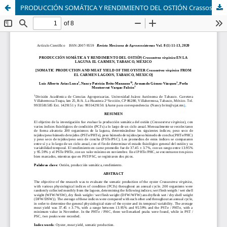
PRODUCCIÓN SOMÁTICA Y RENDIMIENTO DEL OSTIÓN Crassostrea virginica EN LA LAGUNA EL CARMEN, TABASCO, MÉXICO