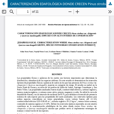
CARACTERIZACIÓN EDAFOLÓGICA DONDE CRECEN Pinus strobus var. chiapensis y Quercus macdougallii, ESPECIES CON ALTO INTERÉS DE CONSERVACIÓN