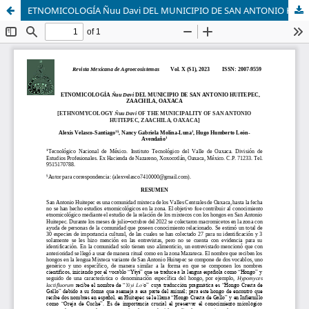
ETNOMICOLOGÍA Ñuu Davi DEL MUNICIPIO DE SAN ANTONIO HUITEPEC, ZAACHILA, OAXACA