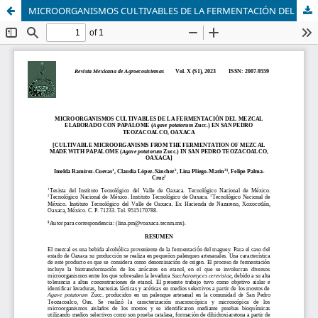
MICROORGANISMOS CULTIVABLES DE LA FERMENTACIÓN DEL MEZCAL ELABORADO CON PAPALOME (Agave potatorum Zucc.) EN SAN PEDRO TEOZACOALCO, OAXAC