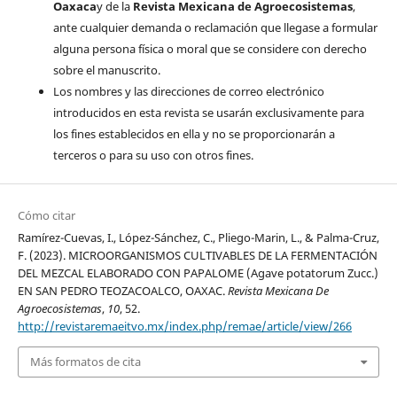
Oaxaca
y de la
Revista Mexicana de Agroecosistemas
,
ante cualquier demanda o reclamación que llegase a formular
alguna persona física o moral que se considere con derecho
sobre el manuscrito.
Los nombres y las direcciones de correo electrónico
introducidos en esta revista se usarán exclusivamente para
los fines establecidos en ella y no se proporcionarán a
terceros o para su uso con otros fines.
Cómo citar
Ramírez-Cuevas, I., López-Sánchez, C., Pliego-Marin, L., & Palma-Cruz,
F. (2023). MICROORGANISMOS CULTIVABLES DE LA FERMENTACIÓN
DEL MEZCAL ELABORADO CON PAPALOME (Agave potatorum Zucc.)
EN SAN PEDRO TEOZACOALCO, OAXAC.
Revista Mexicana De
Agroecosistemas
,
10
, 52.
http://revistaremaeitvo.mx/index.php/remae/article/view/266
Más formatos de cita