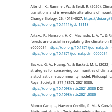
Albrich, K., Rammer, W., & Seidl, R. (2020). Clim
transitions and irreversible alterations of mount
Change Biology, 26, 4013-4027.
https://doi.org
https://doi.org/10.1111/gcb.15118
Artaxo, P., Hansson, H. C., Machado, L. A. T., & Ri
forests are crucial in regulating the climate on E
e0000054.
https://doi.org/10.1371/journal.pclm
https://doi.org/10.1371/journal.pclm.0000054
Backus, G. A., Huang, Y., & Baskett, M. L. (20
strategies for conserving communities of climat
a stochastic metacommunity model. Philosophica
Royal Society B, 377(1857), 20210380.
https://doi.org/10.1098/rstb.2021.0380
DOI:
https://doi.org/10.1098/rstb.2021.0380
Blanco-Cano, L., Navarro-Cerrillo, R. M., & Gonzá
Biotic and abiotic effects determining the resili