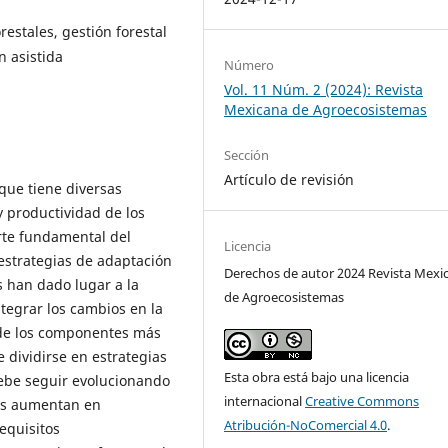
restales, gestión forestal
n asistida
Número
Vol. 11 Núm. 2 (2024): Revista
Mexicana de Agroecosistemas
Sección
Artículo de revisión
que tiene diversas
y productividad de los
rte fundamental del
Licencia
estrategias de adaptación
Derechos de autor 2024 Revista Mexi
s han dado lugar a la
de Agroecosistemas
ntegrar los cambios en la
o de los componentes más
 dividirse en estrategias
Esta obra está bajo una licencia
 debe seguir evolucionando
internacional
Creative Commons
es aumentan en
Atribución-NoComercial 4.0
.
requisitos