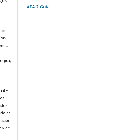
ajos,
APA 7 Guía
rán
s
no
encia
lógica,
s
nal y
os.
idos
ciales
zación
a y de