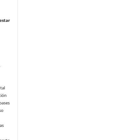
estar
.
tal
ción
 bases
so
tas