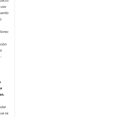
mpacto.
l uso
cuerdo
S:
n
lores-
ación
el
-
s
ta
as
,
ular
que se