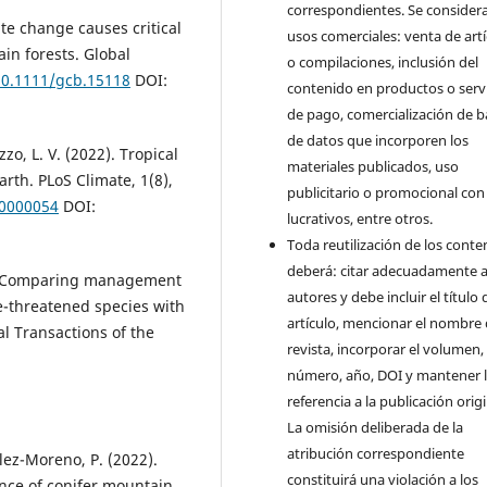
correspondientes. Se consider
ate change causes critical
usos comerciales: venta de art
ain forests. Global
o compilaciones, inclusión del
/10.1111/gcb.15118
DOI:
contenido en productos o serv
de pago, comercialización de b
de datos que incorporen los
zzo, L. V. (2022). Tropical
materiales publicados, uso
arth. PLoS Climate, 1(8),
publicitario o promocional con 
.0000054
DOI:
lucrativos, entre otros.
Toda reutilización de los conte
deberá: citar adecuadamente a
22). Comparing management
autores y debe incluir el título 
e-threatened species with
artículo, mencionar el nombre 
l Transactions of the
revista, incorporar el volumen,
número, año, DOI y mantener 
referencia a la publicación origi
La omisión deliberada de la
atribución correspondiente
lez-Moreno, P. (2022).
constituirá una violación a los
ence of conifer mountain