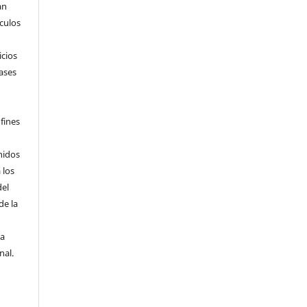
an
ículos
icios
ases
fines
nidos
 los
del
de la
la
nal.