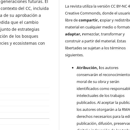
generaciones futuras. El
La revista utiliza la versión CC BY-NC 4
l contexto del CC, incluida
Creative Commonds, donde el usuari
a de su aprobación a
libre de
c
ompartir
, c
opiar y redistribu
 medida que el cambio
material en cualquier medio o format
njunto de estrategias
a
daptar
, r
emezclar, transformar y
ición de los bosques
construir a partir del material. Estas
ecies y ecosistemas con
libertades se sujetan a los términos
siguientes.
Atribución, l
os autores
conservarán el reconocimient
moral de su obra y serán
identificados como responsabl
intelectuales de los trabajos
publicados. Al aceptar la public
los autores otorgarán a la RMA
derechos necesarios para la edi
publicación, difusión, preserva