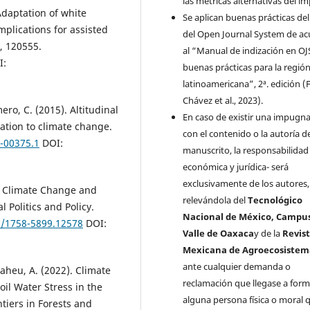
las métricas alternativas del i
Adaptation of white
Se aplican buenas prácticas de
mplications for assisted
del Open Journal System de a
, 120555.
al “Manual de indización en OJ
I:
buenas prácticas para la regió
latinoamericana”, 2ª. edición (F
Chávez et al., 2023).
ro, C. (2015). Altitudinal
En caso de existir una impugn
ation to climate change.
con el contenido o la autoría d
4-00375.1
DOI:
manuscrito, la responsabilidad 
económica y jurídica- será
exclusivamente de los autores,
hic Climate Change and
relevándola del
Tecnológico
l Politics and Policy.
Nacional de México, Campu
1/1758-5899.12578
DOI:
Valle de Oaxaca
y de la
Revis
Mexicana de Agroecosistem
ante cualquier demanda o
 Maheu, A. (2022). Climate
reclamación que llegase a form
il Water Stress in the
alguna persona física o moral 
tiers in Forests and