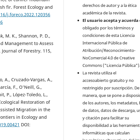
derechos de autor y a la ética
h fir. Forest Ecology and
académica de la revista.
016/j.foreco.2022.120356
El usuario acepta y acuerda 
56
obligado por los términos y
condiciones de esta Licencia
ak, M. K., Shannon, P. D.,
Internacional Pública de
 and Management to Assess
Atribución/Reconocimiento-
Journal of Forestry. 115,
NoComercial 4.0 de Creative
Commons ("Licencia Pública")
La revista utiliza el
o, A., Cruzado-Vargas, A.,
accesoabierto gratuito y no
cía, F., O'Neill, G.,
restringido por suscripción. De 
t, P., López-Toledo, L.,
manera, que se pone a disposi
Ecological Restoration of
de los autores, los metadatos,
ssisted Migration in the
de datos, datos de descarga, u
ontiers in Ecology and
y citación para facilitar su
2019.00421
DOI:
disponibilidad a las herramien
informáticas que calculan