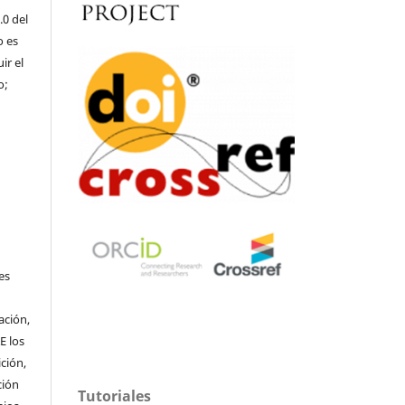
.0 del
o es
ir el
o;
o
es
ación,
E los
ción,
ción
Tutoriales