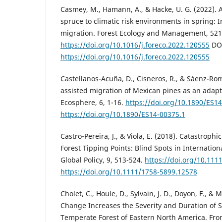
Casmey, M., Hamann, A., & Hacke, U. G. (2022). 
spruce to climatic risk environments in spring: I
migration. Forest Ecology and Management, 521
https://doi.org/10.1016/j.foreco.2022.120555
DO
https://doi.org/10.1016/j.foreco.2022.120555
Castellanos-Acuña, D., Cisneros, R., & Sáenz-Rome
assisted migration of Mexican pines as an adapt
Ecosphere, 6, 1-16.
https://doi.org/10.1890/ES1
https://doi.org/10.1890/ES14-00375.1
Castro-Pereira, J., & Viola, E. (2018). Catastrop
Forest Tipping Points: Blind Spots in Internationa
Global Policy, 9, 513-524.
https://doi.org/10.111
https://doi.org/10.1111/1758-5899.12578
Cholet, C., Houle, D., Sylvain, J. D., Doyon, F., &
Change Increases the Severity and Duration of So
Temperate Forest of Eastern North America. Fron