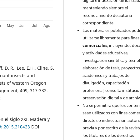
digital e indexación de los trab
manteniendo siempre el
reconocimiento de autoría
correspondiente.
Los materiales publicados pod
utilizarse libremente para fine
comerciales
, incluyendo: doc
y actividades educativas,
investigación científica y tecno
 D. R., Lee, E.H., Cline, S.
elaboración de tesis, proyecto
inant insects and
académicos y trabajos de
ests of western Oregon
divulgación, capacitación
agement, 409, 317-332.
profesional, consulta institucio
:
preservación digital y de archiv
No se permitirá que los conten
sean utilizados con fines comer
n el siglo XXI. Madera y
directos o indirectos sin autori
yb.2015.210423
DOI:
previa y por escrito de la revist
los titulares de los derechos