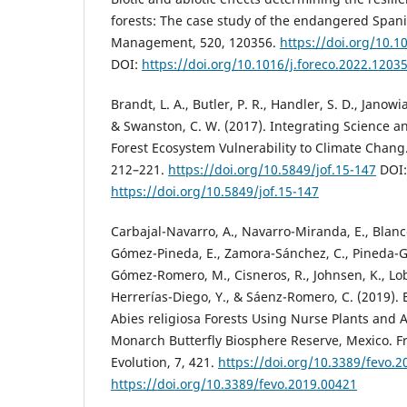
forests: The case study of the endangered Spanis
Management, 520, 120356.
https://doi.org/10.1
DOI:
https://doi.org/10.1016/j.foreco.2022.1203
Brandt, L. A., Butler, P. R., Handler, S. D., Janowi
& Swanston, C. W. (2017). Integrating Science
Forest Ecosystem Vulnerability to Climate Chang. 
212–221.
https://doi.org/10.5849/jof.15-147
DOI:
https://doi.org/10.5849/jof.15-147
Carbajal-Navarro, A., Navarro-Miranda, E., Blanc
Gómez-Pineda, E., Zamora-Sánchez, C., Pineda-Gar
Gómez-Romero, M., Cisneros, R., Johnsen, K., Lobi
Herrerías-Diego, Y., & Sáenz-Romero, C. (2019). 
Abies religiosa Forests Using Nurse Plants and A
Monarch Butterfly Biosphere Reserve, Mexico. Fr
Evolution, 7, 421.
https://doi.org/10.3389/fevo.
https://doi.org/10.3389/fevo.2019.00421