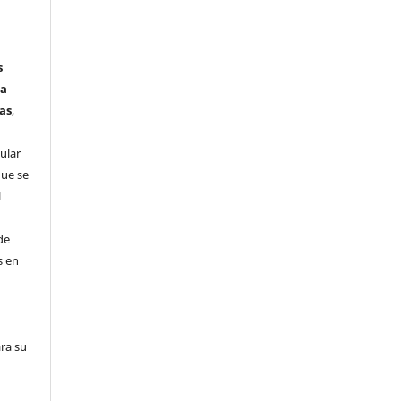
s
ta
as
,
ular
que se
l
de
s en
ra su