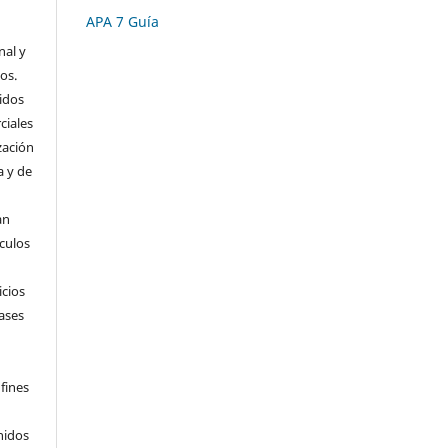
APA 7 Guía
nal y
os.
idos
ciales
zación
a y de
an
ículos
icios
ases
fines
nidos