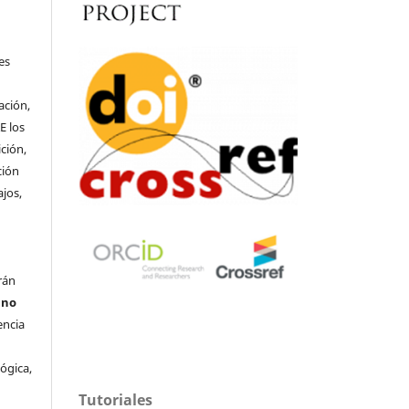
o
es
ación,
E los
ción,
ción
ajos,
rán
s
no
encia
lógica,
s
Tutoriales