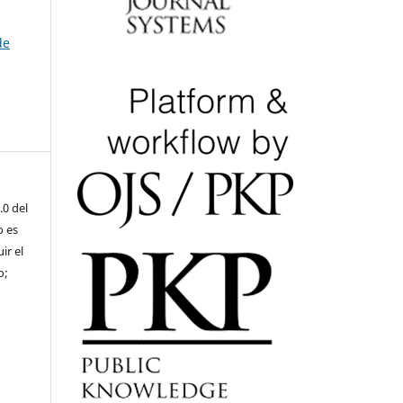
de
.0 del
o es
ir el
o;