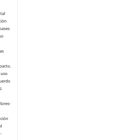
tal
ción
 bases
so
tas
mpacto.
l uso
cuerdo
S:
n
lores-
ación
el
-