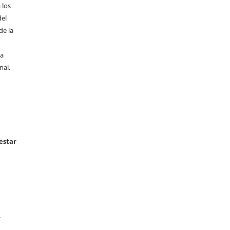
 los
del
de la
la
nal.
estar
.