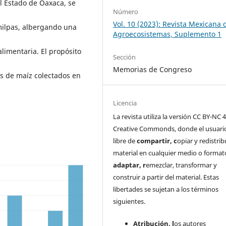
l Estado de Oaxaca, se
Número
Vol. 10 (2023): Revista Mexicana 
milpas, albergando una
Agroecosistemas, Suplemento 1
alimentaria. El propósito
Sección
Memorias de Congreso
os de maíz colectados en
Licencia
La revista utiliza la versión CC BY-NC 4
Creative Commonds, donde el usuari
libre de
c
ompartir
, c
opiar y redistribu
material en cualquier medio o format
a
daptar
, r
emezclar, transformar y
construir a partir del material. Estas
libertades se sujetan a los términos
siguientes.
Atribución, l
os autores