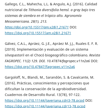
Gallego, C.L., Mahecha, L.L. & Angulo, A.J. (2016). Calidad
nutricional de
Tithonia diversifolia
hemsl. a gray bajo tres
sistemas de siembra en el trópico alto.
Agronomía
Mesoamericana
. 28(1), 213.
https://doi.org/10.15517/am.v28i1.21671
DOI:
https://doi.org/10.15517/am.v28i1.21671
Gálvez, C.A.L., Apráez, G. J.E., Apráez M. J.J., Ruales E. F. R.
(2019). Implementación y evaluación de un sistema
silvopastoril en el Chocó biogeográfico colombiano.
Revista
FAGROPEC
. 11(2) 129. DOI. 10.47874/fagropec.v11n2a6
DOI:
https://doi.org/10.47847/fagropec.v11n2a6
Gargoloff, N., Blandi, M., Sarandón, S. & Cavalcante, M.
(2016). Prácticas, conocimientos y percepciones que
dificultan la conservación de la agrobiodiversidad.
Cuadernos de Desarrollo Rural. 13(78), 97-122.
https://doi.org/10.11144/Javeriana.cdri3-78.pcpd
DOI:
https://doi.org/10.11144/Javeriana.cdr13-78.pcpd