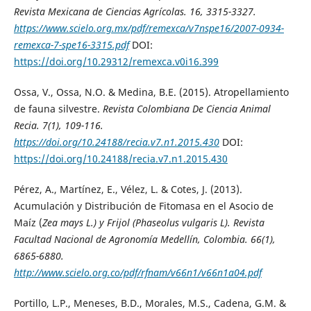
Revista Mexicana de Ciencias Agrícolas
. 16, 3315-3327.
https://www.scielo.org.mx/pdf/remexca/v7nspe16/2007-0934-
remexca-7-spe16-3315.pdf
DOI:
https://doi.org/10.29312/remexca.v0i16.399
Ossa, V., Ossa, N.O. & Medina, B.E. (2015). Atropellamiento
de fauna silvestre.
Revista Colombiana De Ciencia Animal
Recia
. 7(1), 109-116.
https://doi.org/10.24188/recia.v7.n1.2015.430
DOI:
https://doi.org/10.24188/recia.v7.n1.2015.430
Pérez, A., Martínez, E., Vélez, L. & Cotes, J. (2013).
Acumulación y Distribución de Fitomasa en el Asocio de
Maíz (
Zea mays
L.) y Frijol (
Phaseolus vulgaris
L).
Revista
Facultad Nacional de Agronomía Medellín, Colombia
. 66(1),
6865-6880.
http://www.scielo.org.co/pdf/rfnam/v66n1/v66n1a04.pdf
Portillo, L.P., Meneses, B.D., Morales, M.S., Cadena, G.M. &