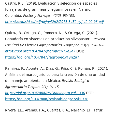
Castro, R.E. (2019). Evaluación y selección de especies
forrajeras de gramíneas y leguminosas en Nariño,
Colombia.
Pastos y Forrajes
. 42(2), 93-103.
http://scielo.sld.cu/pdf/pyf/v42n2/2078-8452-pyf-42-02-93.pdf
Quiroz, B., Ortega, G., Romero, N., & Ortega, C. (2021).
Ganadería en sistemas de producción silvopastoril.
Revista
Facultad De Ciencias Agropecuarias -Fagropec
, 13(2), 156-168.
https://doi.org/10.47847/fagropec.v13n2a7
DOI:
https://doi.org/10.47847/fagropec.v13n2a7
Ramírez, P., Aponte, A., Díaz, G., Piña, C. & Román, R. (2021).
Análisis del marco jurídico para la creación de una unidad
de manejo ambiental en México.
Revista Biológico
Agropecuaria Tuxpan
. 9(1), 01-15.
https://doi.org/10.47808/revistabioagro.v9i1.336
DOI:
https://doi.org/10.47808/revistabioagro.v9i1.336
Rivera, J.E., Arenas, F.A., Cuartas, C.A., Naranjo, J.F., Tafur,