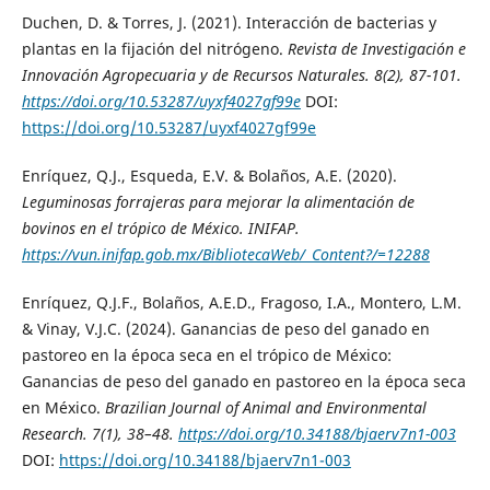
Duchen, D. & Torres, J. (2021). Interacción de bacterias y
plantas en la fijación del nitrógeno.
Revista de Investigación e
Innovación Agropecuaria y de Recursos Naturales
. 8(2), 87-101.
https://doi.org/10.53287/uyxf4027gf99e
DOI:
https://doi.org/10.53287/uyxf4027gf99e
Enríquez, Q.J., Esqueda, E.V. & Bolaños, A.E. (2020).
Leguminosas forrajeras para mejorar la alimentación de
bovinos en el trópico de México
. INIFAP.
https://vun.inifap.gob.mx/BibliotecaWeb/_Content?/=12288
Enríquez, Q.J.F., Bolaños, A.E.D., Fragoso, I.A., Montero, L.M.
& Vinay, V.J.C. (2024). Ganancias de peso del ganado en
pastoreo en la época seca en el trópico de México:
Ganancias de peso del ganado en pastoreo en la época seca
en México.
Brazilian Journal of Animal and Environmental
Research
. 7(1), 38–48.
https://doi.org/10.34188/bjaerv7n1-003
DOI:
https://doi.org/10.34188/bjaerv7n1-003