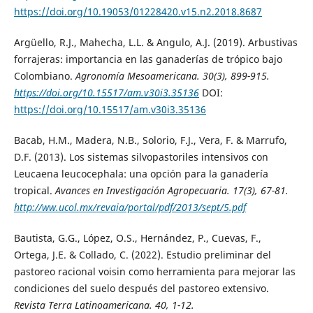
https://doi.org/10.19053/01228420.v15.n2.2018.8687
Argüello, R.J., Mahecha, L.L. & Angulo, A.J. (2019). Arbustivas
forrajeras: importancia en las ganaderías de trópico bajo
Colombiano.
Agronomía Mesoamericana
. 30(3), 899-915.
https://doi.org/10.15517/am.v30i3.35136
DOI:
https://doi.org/10.15517/am.v30i3.35136
Bacab, H.M., Madera, N.B., Solorio, F.J., Vera, F. & Marrufo,
D.F. (2013). Los sistemas silvopastoriles intensivos con
Leucaena leucocephala: una opción para la ganadería
tropical.
Avances en Investigación Agropecuaria
. 17(3), 67-81.
http://ww.ucol.mx/revaia/portal/pdf/2013/sept/5.pdf
Bautista, G.G., López, O.S., Hernández, P., Cuevas, F.,
Ortega, J.E. & Collado, C. (2022). Estudio preliminar del
pastoreo racional voisin como herramienta para mejorar las
condiciones del suelo después del pastoreo extensivo.
Revista Terra Latinoamericana
. 40, 1-12.