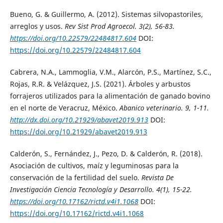
Bueno, G. & Guillermo, A. (2012). Sistemas silvopastoriles,
arreglos y usos.
Rev Sist Prod Agroecol
. 3(2), 56-83.
https://doi.org/10.22579/22484817.604
DOI:
https://doi.org/10.22579/22484817.604
Cabrera, N.A., Lammoglia, V.M., Alarcón, P.S., Martínez, S.C.,
Rojas, R.R. & Velázquez, J.S. (2021). Árboles y arbustos
forrajeros utilizados para la alimentación de ganado bovino
en el norte de Veracruz, México.
Abanico veterinario
. 9, 1-11.
http://dx.doi.org/10.21929/abavet2019.913
DOI:
https://doi.org/10.21929/abavet2019.913
Calderón, S., Fernández, J., Pezo, D. & Calderón, R. (2018).
Asociación de cultivos, maíz y leguminosas para la
conservación de la fertilidad del suelo.
Revista De
Investigación Ciencia Tecnología y Desarrollo
. 4(1), 15-22.
https://doi.org/10.17162/rictd.v4i1.1068
DOI:
https://doi.org/10.17162/rictd.v4i1.1068