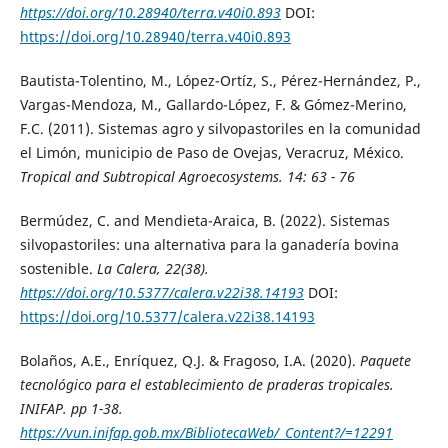
https://doi.org/10.28940/terra.v40i0.893
DOI:
https://doi.org/10.28940/terra.v40i0.893
Bautista-Tolentino, M., López-Ortíz, S., Pérez-Hernández, P.,
Vargas-Mendoza, M., Gallardo-López, F. & Gómez-Merino,
F.C. (2011). Sistemas agro y silvopastoriles en la comunidad
el Limón, municipio de Paso de Ovejas, Veracruz, México.
Tropical and Subtropical Agroecosystems
. 14: 63 - 76
Bermúdez, C. and Mendieta-Araica, B. (2022). Sistemas
silvopastoriles: una alternativa para la ganadería bovina
sostenible.
La Calera
, 22(38).
https://doi.org/10.5377/calera.v22i38.14193
DOI:
https://doi.org/10.5377/calera.v22i38.14193
Bolaños, A.E., Enríquez, Q.J. & Fragoso, I.A. (2020).
Paquete
tecnológico para el establecimiento de praderas tropicales
.
INIFAP. pp 1-38.
https://vun.inifap.gob.mx/BibliotecaWeb/_Content?/=12291