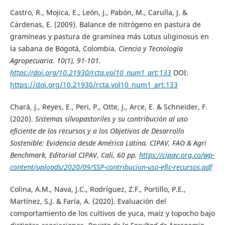
Castro, R., Mojica, E., León, J., Pabón, M., Carulla, J. &
Cárdenas, E. (2009). Balance de nitrógeno en pastura de
gramíneas y pastura de gramínea más Lotus uliginosus en
la sabana de Bogotá, Colombia.
Ciencia y Tecnología
Agropecuaria
. 10(1), 91-101.
https://doi.org/10.21930/rcta.vol10_num1_art:133
DOI:
https://doi.org/10.21930/rcta.vol10_num1_art:133
Chará, J., Reyes, E., Peri, P., Otte, J., Arce, E. & Schneider, F.
(2020).
Sistemas silvopastoriles y su contribución al uso
eficiente de los recursos y a los Objetivos de Desarrollo
Sostenible: Evidencia desde América Latina
. CIPAV, FAO & Agri
Benchmark, Editorial CIPAV, Cali, 60 pp.
https://cipav.org.co/wp-
content/uploads/2020/09/SSP-contribucion-uso-efic-recursos.pdf
Colina, A.M., Nava, J.C., Rodríguez, Z.F., Portillo, P.E.,
Martínez, S.J. & Faría, A. (2020). Evaluación del
comportamiento de los cultivos de yuca, maíz y topocho bajo