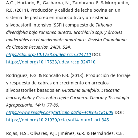
A.O., Hurtado, E., Gacharna, N., Zambrano, F. & Murgueitio,
R.E. (2011). Producción y calidad de leche bovina en un
sistema de pastoreo en monocultivo y un sistema
silvopastoril intensivo (SSPi) compuesto de
Tithonia
diversifolia
bajo ramoneo directo, Brachiaria spp. y árboles
maderables en el piedemonte amazónico.
Revista Colombiana
de Ciencias Pecuarias
. 24(3), 524.
https://doi.org/10.17533/udea.rccp.324710
DOI:
https://doi.org/10.17533/udea.rccp.324710
Rodríguez, F.G. & Roncallo F.B. (2013). Producción de forraje
y respuesta de cabras en crecimiento en arreglos
silvopastoriles basados en
Guazuma ulmifolia
,
Leucaena
leucocephala
y
Crescentia cujete
Corpoica.
Ciencia y Tecnología
Agropecuaria
. 14(1), 77-89.
https://www.redalyc.org/articulo.oa?id=449945181009
DOI:
https://doi.org/10.21930/rcta.vol14_num1_art:345
Rojas, H.S., Olivares, P.J., Jiménez, G.R. & Hernández, C.E.