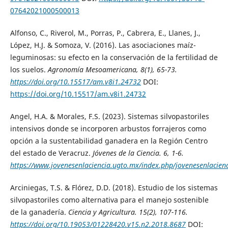
07642021000500013
Alfonso, C., Riverol, M., Porras, P., Cabrera, E., Llanes, J.,
López, H.J. & Somoza, V. (2016). Las asociaciones maíz-
leguminosas: su efecto en la conservación de la fertilidad de
los suelos.
Agronomía Mesoamericana, 8(1), 65-73
.
https://doi.org/10.15517/am.v8i1.24732
DOI:
https://doi.org/10.15517/am.v8i1.24732
Angel, H.A. & Morales, F.S. (2023). Sistemas silvopastoriles
intensivos donde se incorporen arbustos forrajeros como
opción a la sustentabilidad ganadera en la Región Centro
del estado de Veracruz.
Jóvenes de la Ciencia. 6, 1-6
.
https://www.jovenesenlaciencia.ugto.mx/index.php/jovenesenlacien
Arciniegas, T.S. & Flórez, D.D. (2018). Estudio de los sistemas
silvopastoriles como alternativa para el manejo sostenible
de la ganadería.
Ciencia y Agricultura
. 15(2), 107-116.
https://doi.org/10.19053/01228420.v15.n2.2018.8687
DOI: