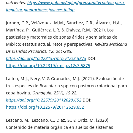
nutrientes
.
https://www.gob.mx/inifap/prensa/alternativa-para-
impulsar-plantaciones-jovenes-inifap
Jurado, G.P., Velázquez, M.M., Sánchez, G.R., Álvarez, H.A.,
Martínez, P., Gutiérrez, L.R. & Chávez, R.M. (2021). Los
pastizales y matorrales de zonas áridas y semiáridas de
México: estatus actual, retos y perspectivas.
Revista Mexicana
De Ciencias Pecuarias
. 12, 261-285.
https://doi.org/10.22319/rmcp.v12s3.5875
DOI:
https://doi.org/10.22319/rmcp.v12s3.5875
Laiton, M.J., Nery, V. & Granados, M.J. (2021). Evaluación de
tres especies de Brachiaria spp con pastoreo rotacional para
ceba bovina.
Orinoquia
. 25(1), 15-22.
https://doi.org/10.22579/20112629.652
DOI:
https://doi.org/10.22579/20112629.652
Lezcano, M., Lezcano, C., Diaz, S., & Ortiz, M. (2020).
Contenido de materia orgánica en suelos de sistemas