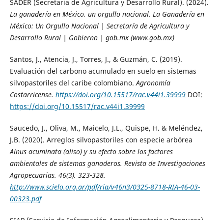
SADER (Secretaria de Agricultura y Desarrollo Rural). (2024).
La ganadería en México, un orgullo nacional. La Ganadería en
México: Un Orgullo Nacional | Secretaría de Agricultura y
Desarrollo Rural
| Gobierno | gob.mx (www.gob.mx)
Santos, J., Atencia, J., Torres, J., & Guzmán, C. (2019).
Evaluación del carbono acumulado en suelo en sistemas
silvopastoriles del caribe colombiano.
Agronomía
Costarricense
.
https://doi.org/10.15517/rac.v44i1.39999
DOI:
https://doi.org/10.15517/rac.v44i1.39999
Saucedo, J., Oliva, M., Maicelo, J.L., Quispe, H. & Meléndez,
J.B. (2020). Arreglos silvopastoriles con especie arbórea
Alnus acuminata
(aliso) y su efecto sobre los factores
ambientales de sistemas ganaderos.
Revista de Investigaciones
Agropecuarias
. 46(3), 323-328.
http://www.scielo.org.ar/pdf/ria/v46n3/0325-8718-RIA-46-03-
00323.pdf