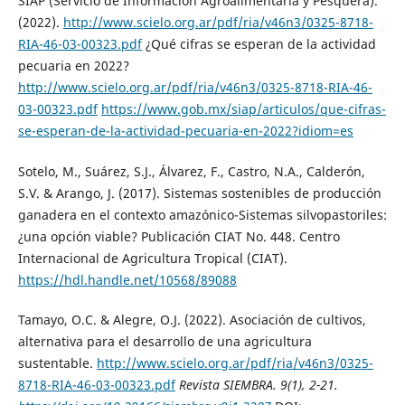
SIAP (Servicio de Información Agroalimentaria y Pesquera).
(2022).
http://www.scielo.org.ar/pdf/ria/v46n3/0325-8718-
RIA-46-03-00323.pdf
¿Qué cifras se esperan de la actividad
pecuaria en 2022?
http://www.scielo.org.ar/pdf/ria/v46n3/0325-8718-RIA-46-
03-00323.pdf
https://www.gob.mx/siap/articulos/que-cifras-
se-esperan-de-la-actividad-pecuaria-en-2022?idiom=es
Sotelo, M., Suárez, S.J., Álvarez, F., Castro, N.A., Calderón,
S.V. & Arango, J. (2017). Sistemas sostenibles de producción
ganadera en el contexto amazónico-Sistemas silvopastoriles:
¿una opción viable? Publicación CIAT No. 448. Centro
Internacional de Agricultura Tropical (CIAT).
https://hdl.handle.net/10568/89088
Tamayo, O.C. & Alegre, O.J. (2022). Asociación de cultivos,
alternativa para el desarrollo de una agricultura
sustentable.
http://www.scielo.org.ar/pdf/ria/v46n3/0325-
8718-RIA-46-03-00323.pdf
Revista SIEMBRA
. 9(1), 2-21.