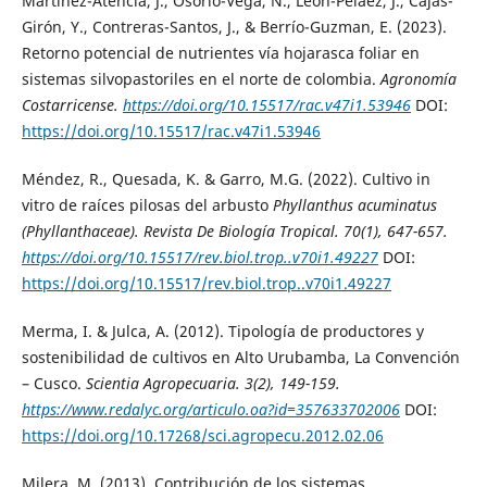
Martínez-Atencia, J., Osorio-Vega, N., León-Peláez, J., Cajas-
Girón, Y., Contreras-Santos, J., & Berrío-Guzman, E. (2023).
Retorno potencial de nutrientes vía hojarasca foliar en
sistemas silvopastoriles en el norte de colombia.
Agronomía
Costarricense
.
https://doi.org/10.15517/rac.v47i1.53946
DOI:
https://doi.org/10.15517/rac.v47i1.53946
Méndez, R., Quesada, K. & Garro, M.G. (2022). Cultivo in
vitro de raíces pilosas del arbusto
Phyllanthus acuminatus
(Phyllanthaceae).
Revista De Biología Tropical
. 70(1), 647-657.
https://doi.org/10.15517/rev.biol.trop..v70i1.49227
DOI:
https://doi.org/10.15517/rev.biol.trop..v70i1.49227
Merma, I. & Julca, A. (2012). Tipología de productores y
sostenibilidad de cultivos en Alto Urubamba, La Convención
– Cusco.
Scientia Agropecuaria
. 3(2), 149-159.
https://www.redalyc.org/articulo.oa?id=357633702006
DOI:
https://doi.org/10.17268/sci.agropecu.2012.02.06
Milera, M. (2013). Contribución de los sistemas