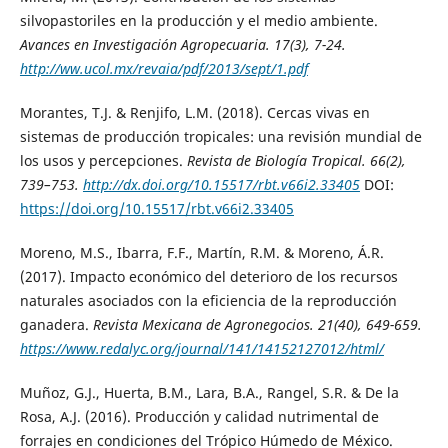
silvopastoriles en la producción y el medio ambiente.
Avances en Investigación Agropecuaria
. 17(3), 7-24.
http://ww.ucol.mx/revaia/pdf/2013/sept/1.pdf
Morantes, T.J. & Renjifo, L.M. (2018). Cercas vivas en
sistemas de producción tropicales: una revisión mundial de
los usos y percepciones.
Revista de Biología Tropical
. 66(2),
739–753.
http://dx.doi.org/10.15517/rbt.v66i2.33405
DOI:
https://doi.org/10.15517/rbt.v66i2.33405
Moreno, M.S., Ibarra, F.F., Martín, R.M. & Moreno, Á.R.
(2017). Impacto económico del deterioro de los recursos
naturales asociados con la eficiencia de la reproducción
ganadera.
Revista Mexicana de Agronegocios
. 21(40), 649-659.
https://www.redalyc.org/journal/141/14152127012/html/
Muñoz, G.J., Huerta, B.M., Lara, B.A., Rangel, S.R. & De la
Rosa, A.J. (2016). Producción y calidad nutrimental de
forrajes en condiciones del Trópico Húmedo de México.