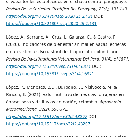
silvopastoriles establecidos en el chaco central paraguayo.
Revista De La Sociedad Científica Del Paraguay
, 25(2), 131-143.
https://doi.org/10.32480/rscp.2020.25.2.131
DOI:
https://doi.org/10.32480/rscp.2020.25.2.131
López, A., Serrano, A., Cruz, J., Galarza, C., & Castro, F.
(2020). Indicadores de bienestar animal en vacas lecheras
en un sistema silvopastoril del trópico alto colombiano.
Revista De Investigaciones Veterinarias Del Perú
, 31(4), e16871.
https://doi.org/10.15381/rivep.v31i4.16871
DOI:
https://doi.org/10.15381/rivep.v31i4.16871
López, P., Meneses, B.D., Burbano, E., Nisivoccia, M. &
Rincón, E. (2021). Valor nutritivo de mezclas forrajeras en
épocas seca y de lluvias en nariño, colombia.
Agronomía
Mesoamericana
. 32(2), 556-572.
https://doi.org/10.15517/am.v32i2.43207
DOI:
https://doi.org/10.15517/am.v32i2.43207