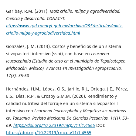
Garibay, R.M. (2011).
Maíz criollo, milpa y agrodiversidad
.
Ciencia y Desarrollo. CONACYT.
https://www.cyd.conacyt.gob.mx/archivo/255/articulos/maiz-
criollo-milpa-y-agrobiodiversidad.html
González, J. M. (2013). Costos y beneficios de un sistema
silvopastoril intensivo (sspi), con base en
Leucaena
leucocephala
(Estudio de caso en el municipio de Tepalcatepec,
Michoacán, México).
Avances en Investigación Agropecuaria
.
17(3): 35-50
Hernández, H.M., López, O.S., Jarillo, R.J., Ortega, J.E., Pérez,
E.S., Díaz, R.P., & Crosby G.M.M. (2020). Rendimiento y
calidad nutritiva del forraje en un sistema silvopastoril
intensivo con
Leucaena leucocephala
y
Megathyrsus maximus
cv. Tanzania.
Revista Mexicana De Ciencias Pecuarias
, 11(1), 53–
69.
https://doi.org/10.22319/rmcp.v11i1.4565
DOI:
https://doi.org/10.22319/rmcp.v11i1.4565