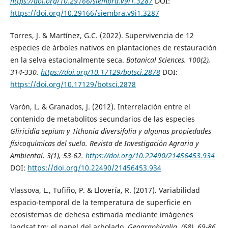
https://doi.org/10.29166/siembra.v9i1.3287
DOI:
https://doi.org/10.29166/siembra.v9i1.3287
Torres, J. & Martínez, G.C. (2022). Supervivencia de 12
especies de árboles nativos en plantaciones de restauración
en la selva estacionalmente seca.
Botanical Sciences
. 100(2),
314-330.
https://doi.org/10.17129/botsci.2878
DOI:
https://doi.org/10.17129/botsci.2878
Varón, L. & Granados, J. (2012). Interrelación entre el
contenido de metabolitos secundarios de las especies
Gliricidia sepium
y
Tithonia diversifolia
y algunas propiedades
físicoquímicas del suelo.
Revista de Investigación Agraria y
Ambiental
. 3(1), 53-62.
https://doi.org/10.22490/21456453.934
DOI:
https://doi.org/10.22490/21456453.934
Vlassova, L., Tufiño, P. & Llovería, R. (2017). Variabilidad
espacio-temporal de la temperatura de superficie en
ecosistemas de dehesa estimada mediante imágenes
landsat tm: el papel del arbolado.
Geographicalia
. (68), 69-86.