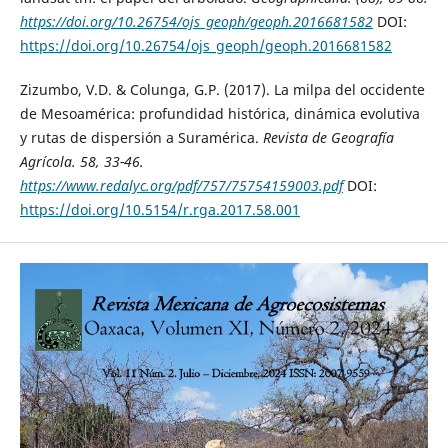
https://doi.org/10.26754/ojs_geoph/geoph.2016681582
DOI:
https://doi.org/10.26754/ojs_geoph/geoph.2016681582
Zizumbo, V.D. & Colunga, G.P. (2017). La milpa del occidente
de Mesoamérica: profundidad histórica, dinámica evolutiva
y rutas de dispersión a Suramérica.
Revista de Geografía
Agrícola
. 58, 33-46.
https://www.redalyc.org/pdf/757/75754159003.pdf
DOI:
https://doi.org/10.5154/r.rga.2017.58.001