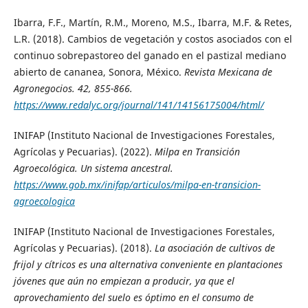
Ibarra, F.F., Martín, R.M., Moreno, M.S., Ibarra, M.F. & Retes,
L.R. (2018). Cambios de vegetación y costos asociados con el
continuo sobrepastoreo del ganado en el pastizal mediano
abierto de cananea, Sonora, México.
Revista Mexicana de
Agronegocios
. 42, 855-866.
https://www.redalyc.org/journal/141/14156175004/html/
INIFAP (Instituto Nacional de Investigaciones Forestales,
Agrícolas y Pecuarias). (2022).
Milpa en Transición
Agroecológica
. Un sistema ancestral.
https://www.gob.mx/inifap/articulos/milpa-en-transicion-
agroecologica
INIFAP (Instituto Nacional de Investigaciones Forestales,
Agrícolas y Pecuarias). (2018).
La asociación de cultivos de
frijol y cítricos es una alternativa conveniente en plantaciones
jóvenes que aún no empiezan a producir, ya que el
aprovechamiento del suelo es óptimo en el consumo de