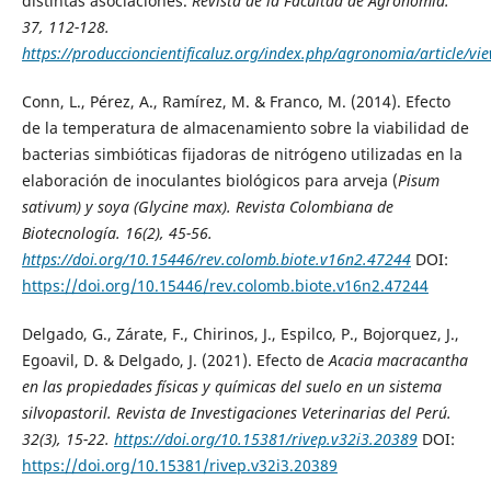
distintas asociaciones.
Revista de la Facultad de Agronomía
.
37, 112-128.
https://produccioncientificaluz.org/index.php/agronomia/article/v
Conn, L., Pérez, A., Ramírez, M. & Franco, M. (2014). Efecto
de la temperatura de almacenamiento sobre la viabilidad de
bacterias simbióticas fijadoras de nitrógeno utilizadas en la
elaboración de inoculantes biológicos para arveja (
Pisum
sativum
) y soya (
Glycine max
).
Revista Colombiana de
Biotecnología
. 16(2), 45-56.
https://doi.org/10.15446/rev.colomb.biote.v16n2.47244
DOI:
https://doi.org/10.15446/rev.colomb.biote.v16n2.47244
Delgado, G., Zárate, F., Chirinos, J., Espilco, P., Bojorquez, J.,
Egoavil, D. & Delgado, J. (2021). Efecto de
Acacia macracantha
en las propiedades físicas y químicas del suelo en un sistema
silvopastoril.
Revista de Investigaciones Veterinarias del Perú
.
32(3), 15-22.
https://doi.org/10.15381/rivep.v32i3.20389
DOI:
https://doi.org/10.15381/rivep.v32i3.20389