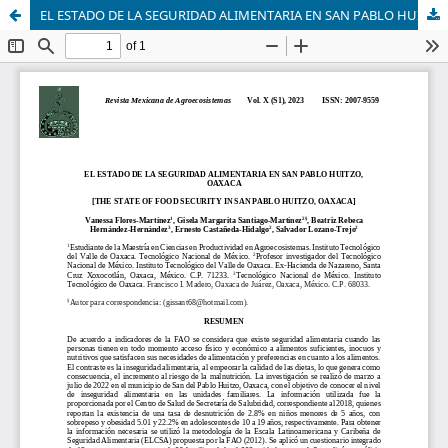
EL ESTADO DE LA SEGURIDAD ALIMENTARIA EN SAN PABLO HUITZO, OAXACA