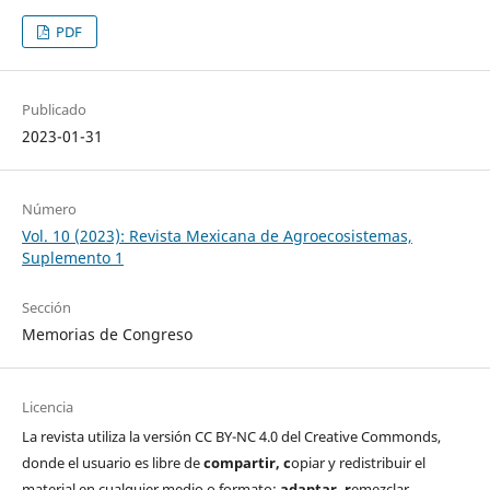
PDF
Publicado
2023-01-31
Número
Vol. 10 (2023): Revista Mexicana de Agroecosistemas,
Suplemento 1
Sección
Memorias de Congreso
Licencia
La revista utiliza la versión CC BY-NC 4.0 del Creative Commonds,
donde el usuario es libre de
c
ompartir
, c
opiar y redistribuir el
material en cualquier medio o formato;
a
daptar
, r
emezclar,