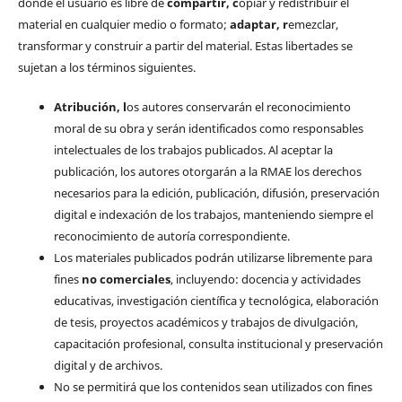
donde el usuario es libre de
c
ompartir
, c
opiar y redistribuir el
material en cualquier medio o formato;
a
daptar
, r
emezclar,
transformar y construir a partir del material. Estas libertades se
sujetan a los términos siguientes.
Atribución, l
os autores conservarán el reconocimiento
moral de su obra y serán identificados como responsables
intelectuales de los trabajos publicados. Al aceptar la
publicación, los autores otorgarán a la RMAE los derechos
necesarios para la edición, publicación, difusión, preservación
digital e indexación de los trabajos, manteniendo siempre el
reconocimiento de autoría correspondiente.
Los materiales publicados podrán utilizarse libremente para
fines
no comerciales
, incluyendo: docencia y actividades
educativas, investigación científica y tecnológica, elaboración
de tesis, proyectos académicos y trabajos de divulgación,
capacitación profesional, consulta institucional y preservación
digital y de archivos.
No se permitirá que los contenidos sean utilizados con fines