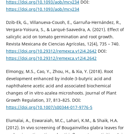
https://doi.org/10.1093/aob/mcy234
DOI:
https://doi.org/10.1093/aob/mcy234
Dzib-Ek, G., Villanueva-Couoh, E., Garruña-Hernández, R.,
Vergara-Yoisura, S., & Larqué-Saavedra, A. (2021). Effect of
salicylic acid on tomato germination and root growth.
Revista Mexicana de Ciencias Agrícolas, 12(4), 735 – 740.
https://doi.org/10.29312/remexca.v12i4.2642
DOI:
https://doi.org/10.29312/remexca.v12i4.2642
Elmongy, M.S., Cao, Y., Zhou, H., & Xia, Y. (2018). Root
development enhanced by indole-3-butyric acid and
naphthalene acetic acid and associated biochemical
changes of in vitro azalea microshoots. Journal of Plant
Growth Regulation, 37, 813–825. DOI:
https://doi.org/10.1007/s00344-017-9776-5
Elumalai, A., Eswaraiah, M.C., Lahari, K.M., & Shaik, H.A.
(2012). In vivo screening of Bougainvillea glabra leaves for