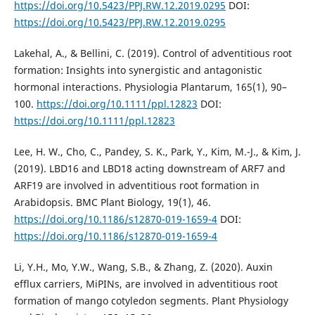
https://doi.org/10.5423/PPJ.RW.12.2019.0295
DOI:
https://doi.org/10.5423/PPJ.RW.12.2019.0295
Lakehal, A., & Bellini, C. (2019). Control of adventitious root
formation: Insights into synergistic and antagonistic
hormonal interactions. Physiologia Plantarum, 165(1), 90–
100.
https://doi.org/10.1111/ppl.12823
DOI:
https://doi.org/10.1111/ppl.12823
Lee, H. W., Cho, C., Pandey, S. K., Park, Y., Kim, M.-J., & Kim, J.
(2019). LBD16 and LBD18 acting downstream of ARF7 and
ARF19 are involved in adventitious root formation in
Arabidopsis. BMC Plant Biology, 19(1), 46.
https://doi.org/10.1186/s12870-019-1659-4
DOI:
https://doi.org/10.1186/s12870-019-1659-4
Li, Y.H., Mo, Y.W., Wang, S.B., & Zhang, Z. (2020). Auxin
efflux carriers, MiPINs, are involved in adventitious root
formation of mango cotyledon segments. Plant Physiology