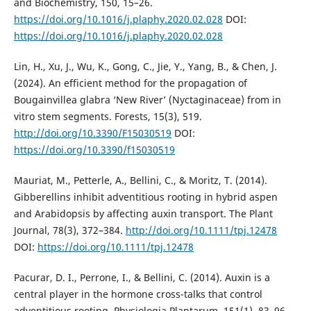
and Biochemistry, 150, 15–26.
https://doi.org/10.1016/j.plaphy.2020.02.028
DOI:
https://doi.org/10.1016/j.plaphy.2020.02.028
Lin, H., Xu, J., Wu, K., Gong, C., Jie, Y., Yang, B., & Chen, J.
(2024). An efficient method for the propagation of
Bougainvillea glabra ‘New River’ (Nyctaginaceae) from in
vitro stem segments. Forests, 15(3), 519.
http://doi.org/10.3390/F15030519
DOI:
https://doi.org/10.3390/f15030519
Mauriat, M., Petterle, A., Bellini, C., & Moritz, T. (2014).
Gibberellins inhibit adventitious rooting in hybrid aspen
and Arabidopsis by affecting auxin transport. The Plant
Journal, 78(3), 372–384.
http://doi.org/10.1111/tpj.12478
DOI:
https://doi.org/10.1111/tpj.12478
Pacurar, D. I., Perrone, I., & Bellini, C. (2014). Auxin is a
central player in the hormone cross-talks that control
adventitious rooting. Physiologia Plantarum, 151(1), 83–96.