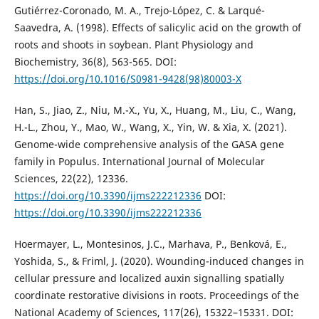
Gutiérrez-Coronado, M. A., Trejo-López, C. & Larqué-
Saavedra, A. (1998). Effects of salicylic acid on the growth of
roots and shoots in soybean. Plant Physiology and
Biochemistry, 36(8), 563-565. DOI:
https://doi.org/10.1016/S0981-9428(98)80003-X
Han, S., Jiao, Z., Niu, M.-X., Yu, X., Huang, M., Liu, C., Wang,
H.-L., Zhou, Y., Mao, W., Wang, X., Yin, W. & Xia, X. (2021).
Genome-wide comprehensive analysis of the GASA gene
family in Populus. International Journal of Molecular
Sciences, 22(22), 12336.
https://doi.org/10.3390/ijms222212336
DOI:
https://doi.org/10.3390/ijms222212336
Hoermayer, L., Montesinos, J.C., Marhava, P., Benková, E.,
Yoshida, S., & Friml, J. (2020). Wounding-induced changes in
cellular pressure and localized auxin signalling spatially
coordinate restorative divisions in roots. Proceedings of the
National Academy of Sciences, 117(26), 15322–15331. DOI: