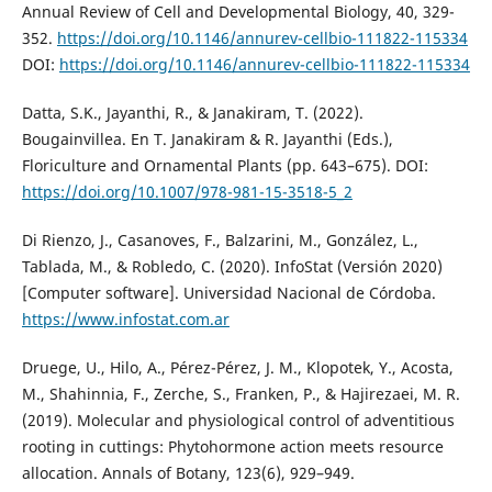
Annual Review of Cell and Developmental Biology, 40, 329-
352.
https://doi.org/10.1146/annurev-cellbio-111822-115334
DOI:
https://doi.org/10.1146/annurev-cellbio-111822-115334
Datta, S.K., Jayanthi, R., & Janakiram, T. (2022).
Bougainvillea. En T. Janakiram & R. Jayanthi (Eds.),
Floriculture and Ornamental Plants (pp. 643–675). DOI:
https://doi.org/10.1007/978-981-15-3518-5_2
Di Rienzo, J., Casanoves, F., Balzarini, M., González, L.,
Tablada, M., & Robledo, C. (2020). InfoStat (Versión 2020)
[Computer software]. Universidad Nacional de Córdoba.
https://www.infostat.com.ar
Druege, U., Hilo, A., Pérez-Pérez, J. M., Klopotek, Y., Acosta,
M., Shahinnia, F., Zerche, S., Franken, P., & Hajirezaei, M. R.
(2019). Molecular and physiological control of adventitious
rooting in cuttings: Phytohormone action meets resource
allocation. Annals of Botany, 123(6), 929–949.