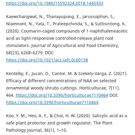
https://doi.org/10.1080/15592324.2018.1445933
Kaewchangwat, N., Thanayupong, E., Jarussophon, S.,
Niamnont, N., Yata, T., Prateepchinda, S., & Suttisintong, K.
(2020). Coumarin-caged compounds of 1-naphthaleneacetic
acid as light-responsive controlled-release plant root
stimulators. Journal of Agricultural and Food Chemistry,
68(23), 6268–6279. DOI:
https://doi.org/10.1021/acs.jafc.0c00138
Kentelky, E., Jucan, D., Cantor, M. & Szekely-Varga, Z. (2021).
Efficacy of different concentrations of NAA on selected
ornamental woody shrubs cuttings. Horticulturae, 7(11),
464.
https://doi.org/10.3390/horticulturae7110464
DOI:
https://doi.org/10.3390/horticulturae7110464
Koo, Y. M., Heo, A. Y., & Choi, H. W. (2020). Salicylic acid as a
safe plant protector and growth regulator. The Plant
Pathology Journal, 36(1), 1–10.