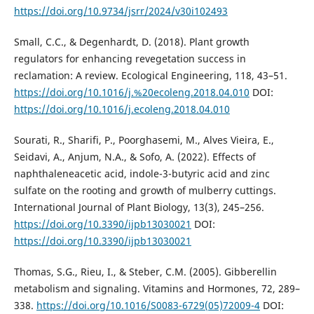
https://doi.org/10.9734/jsrr/2024/v30i102493
Small, C.C., & Degenhardt, D. (2018). Plant growth
regulators for enhancing revegetation success in
reclamation: A review. Ecological Engineering, 118, 43–51.
https://doi.org/10.1016/j.%20ecoleng.2018.04.010
DOI:
https://doi.org/10.1016/j.ecoleng.2018.04.010
Sourati, R., Sharifi, P., Poorghasemi, M., Alves Vieira, E.,
Seidavi, A., Anjum, N.A., & Sofo, A. (2022). Effects of
naphthaleneacetic acid, indole-3-butyric acid and zinc
sulfate on the rooting and growth of mulberry cuttings.
International Journal of Plant Biology, 13(3), 245–256.
https://doi.org/10.3390/ijpb13030021
DOI:
https://doi.org/10.3390/ijpb13030021
Thomas, S.G., Rieu, I., & Steber, C.M. (2005). Gibberellin
metabolism and signaling. Vitamins and Hormones, 72, 289–
338.
https://doi.org/10.1016/S0083-6729(05)72009-4
DOI: