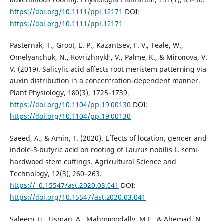
https://doi.org/10.1111/ppl.12171
DOI:
https://doi.org/10.1111/ppl.12171
Pasternak, T., Groot, E. P., Kazantsev, F. V., Teale, W.,
Omelyanchuk, N., Kovrizhnykh, V., Palme, K., & Mironova, V.
V. (2019). Salicylic acid affects root meristem patterning via
auxin distribution in a concentration-dependent manner.
Plant Physiology, 180(3), 1725–1739.
https://doi.org/10.1104/pp.19.00130
DOI:
https://doi.org/10.1104/pp.19.00130
Saeed, A., & Amin, T. (2020). Effects of location, gender and
indole-3-butyric acid on rooting of Laurus nobilis L. semi-
hardwood stem cuttings. Agricultural Science and
Technology, 12(3), 260–263.
https://10.15547/ast.2020.03.041
DOI:
https://doi.org/10.15547/ast.2020.03.041
Saleem, H., Usman, A., Mahomoodally, M.F., & Ahemad, N.