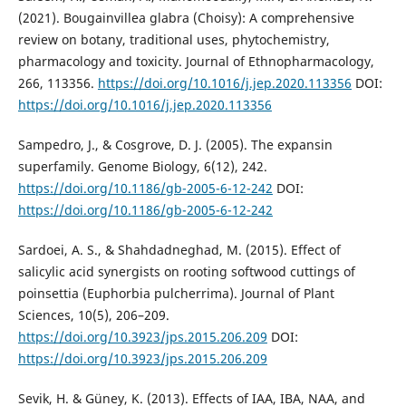
(2021). Bougainvillea glabra (Choisy): A comprehensive
review on botany, traditional uses, phytochemistry,
pharmacology and toxicity. Journal of Ethnopharmacology,
266, 113356.
https://doi.org/10.1016/j.jep.2020.113356
DOI:
https://doi.org/10.1016/j.jep.2020.113356
Sampedro, J., & Cosgrove, D. J. (2005). The expansin
superfamily. Genome Biology, 6(12), 242.
https://doi.org/10.1186/gb-2005-6-12-242
DOI:
https://doi.org/10.1186/gb-2005-6-12-242
Sardoei, A. S., & Shahdadneghad, M. (2015). Effect of
salicylic acid synergists on rooting softwood cuttings of
poinsettia (Euphorbia pulcherrima). Journal of Plant
Sciences, 10(5), 206–209.
https://doi.org/10.3923/jps.2015.206.209
DOI:
https://doi.org/10.3923/jps.2015.206.209
Sevik, H. & Güney, K. (2013). Effects of IAA, IBA, NAA, and