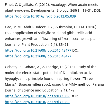
Finet, C. & Jaillais, Y. (2012). Auxology: When auxin meets
plant evo-devo. Developmental Biology, 369(1), 19–31. DOI:
https://doi.org/10.1016/j.ydbio.2012.05.039
Gad, M.M., Abdul-Hafeez, E.Y., & Ibrahim, O.H.M. (2016).
Foliar application of salicylic acid and gibberellic acid
enhances growth and flowering of Ixora coccinea L. plants.
Journal of Plant Production, 7(1), 85–91.
https://doi.org/10.21608/jpp.2016.43477
DOI:
https://doi.org/10.21608/jpp.2016.43477
Gobato, R., Gobato, A., & Fedrigo, D. (2016). Study of the
molecular electrostatic potential of D-pinitol, an active
hypoglycemic principle found in spring flower “Three
Marys” (Bougainvillea spp.), using the MM+ method. Parana
Journal of Science and Education, 2(1), 1–9.
https://doi.org/10.31018/jans.v9i3.1389
DOI:
https://doi.org/10.31018/jans.v9i3.1389