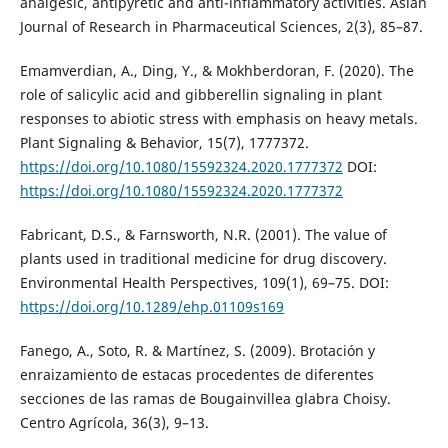
analgesic, antipyretic and anti-inflammatory activities. Asian
Journal of Research in Pharmaceutical Sciences, 2(3), 85–87.
Emamverdian, A., Ding, Y., & Mokhberdoran, F. (2020). The
role of salicylic acid and gibberellin signaling in plant
responses to abiotic stress with emphasis on heavy metals.
Plant Signaling & Behavior, 15(7), 1777372.
https://doi.org/10.1080/15592324.2020.1777372
DOI:
https://doi.org/10.1080/15592324.2020.1777372
Fabricant, D.S., & Farnsworth, N.R. (2001). The value of
plants used in traditional medicine for drug discovery.
Environmental Health Perspectives, 109(1), 69–75. DOI:
https://doi.org/10.1289/ehp.01109s169
Fanego, A., Soto, R. & Martínez, S. (2009). Brotación y
enraizamiento de estacas procedentes de diferentes
secciones de las ramas de Bougainvillea glabra Choisy.
Centro Agrícola, 36(3), 9–13.