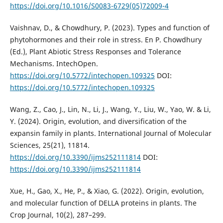
https://doi.org/10.1016/S0083-6729(05)72009-4
Vaishnav, D., & Chowdhury, P. (2023). Types and function of
phytohormones and their role in stress. En P. Chowdhury
(Ed.), Plant Abiotic Stress Responses and Tolerance
Mechanisms. IntechOpen.
https://doi.org/10.5772/intechopen.109325
DOI:
https://doi.org/10.5772/intechopen.109325
Wang, Z., Cao, J., Lin, N., Li, J., Wang, Y., Liu, W., Yao, W. & Li,
Y. (2024). Origin, evolution, and diversification of the
expansin family in plants. International Journal of Molecular
Sciences, 25(21), 11814.
https://doi.org/10.3390/ijms252111814
DOI:
https://doi.org/10.3390/ijms252111814
Xue, H., Gao, X., He, P., & Xiao, G. (2022). Origin, evolution,
and molecular function of DELLA proteins in plants. The
Crop Journal, 10(2), 287–299.