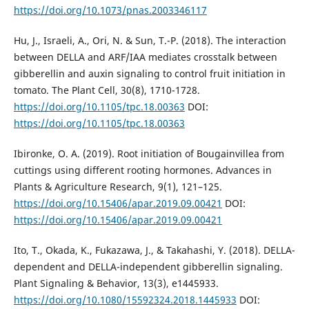
https://doi.org/10.1073/pnas.2003346117
Hu, J., Israeli, A., Ori, N. & Sun, T.-P. (2018). The interaction
between DELLA and ARF/IAA mediates crosstalk between
gibberellin and auxin signaling to control fruit initiation in
tomato. The Plant Cell, 30(8), 1710-1728.
https://doi.org/10.1105/tpc.18.00363
DOI:
https://doi.org/10.1105/tpc.18.00363
Ibironke, O. A. (2019). Root initiation of Bougainvillea from
cuttings using different rooting hormones. Advances in
Plants & Agriculture Research, 9(1), 121–125.
https://doi.org/10.15406/apar.2019.09.00421
DOI:
https://doi.org/10.15406/apar.2019.09.00421
Ito, T., Okada, K., Fukazawa, J., & Takahashi, Y. (2018). DELLA-
dependent and DELLA-independent gibberellin signaling.
Plant Signaling & Behavior, 13(3), e1445933.
https://doi.org/10.1080/15592324.2018.1445933
DOI: