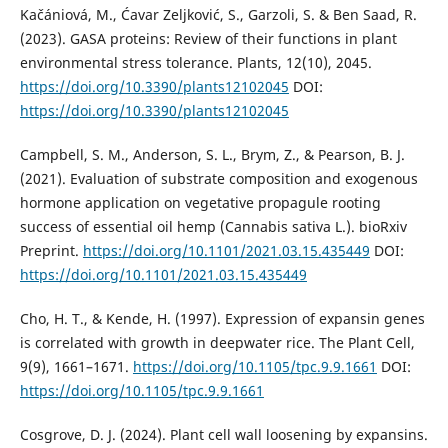
Kačániová, M., Ćavar Zeljković, S., Garzoli, S. & Ben Saad, R.
(2023). GASA proteins: Review of their functions in plant
environmental stress tolerance. Plants, 12(10), 2045.
https://doi.org/10.3390/plants12102045
DOI:
https://doi.org/10.3390/plants12102045
Campbell, S. M., Anderson, S. L., Brym, Z., & Pearson, B. J.
(2021). Evaluation of substrate composition and exogenous
hormone application on vegetative propagule rooting
success of essential oil hemp (Cannabis sativa L.). bioRxiv
Preprint.
https://doi.org/10.1101/2021.03.15.435449
DOI:
https://doi.org/10.1101/2021.03.15.435449
Cho, H. T., & Kende, H. (1997). Expression of expansin genes
is correlated with growth in deepwater rice. The Plant Cell,
9(9), 1661–1671.
https://doi.org/10.1105/tpc.9.9.1661
DOI:
https://doi.org/10.1105/tpc.9.9.1661
Cosgrove, D. J. (2024). Plant cell wall loosening by expansins.