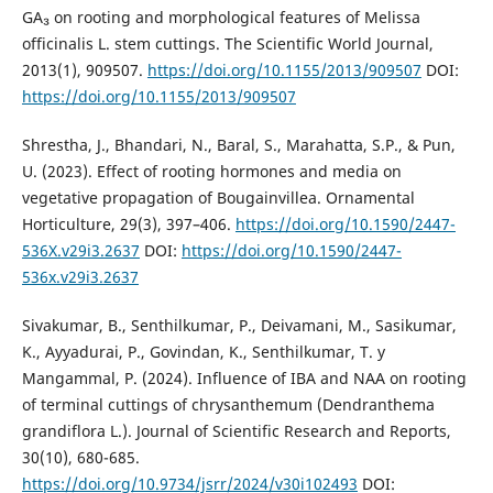
GA₃ on rooting and morphological features of Melissa
officinalis L. stem cuttings. The Scientific World Journal,
2013(1), 909507.
https://doi.org/10.1155/2013/909507
DOI:
https://doi.org/10.1155/2013/909507
Shrestha, J., Bhandari, N., Baral, S., Marahatta, S.P., & Pun,
U. (2023). Effect of rooting hormones and media on
vegetative propagation of Bougainvillea. Ornamental
Horticulture, 29(3), 397–406.
https://doi.org/10.1590/2447-
536X.v29i3.2637
DOI:
https://doi.org/10.1590/2447-
536x.v29i3.2637
Sivakumar, B., Senthilkumar, P., Deivamani, M., Sasikumar,
K., Ayyadurai, P., Govindan, K., Senthilkumar, T. y
Mangammal, P. (2024). Influence of IBA and NAA on rooting
of terminal cuttings of chrysanthemum (Dendranthema
grandiflora L.). Journal of Scientific Research and Reports,
30(10), 680-685.
https://doi.org/10.9734/jsrr/2024/v30i102493
DOI: