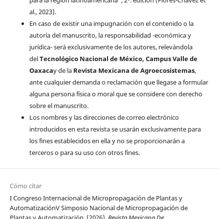
para la región latinoamericana”, 2ª. edición (Flores-Chávez et
al., 2023).
En caso de existir una impugnación con el contenido o la
autoría del manuscrito, la responsabilidad -económica y
jurídica- será exclusivamente de los autores, relevándola
del
Tecnológico Nacional de México, Campus Valle de
Oaxaca
y de la
Revista Mexicana de Agroecosistemas
,
ante cualquier demanda o reclamación que llegase a formular
alguna persona física o moral que se considere con derecho
sobre el manuscrito.
Los nombres y las direcciones de correo electrónico
introducidos en esta revista se usarán exclusivamente para
los fines establecidos en ella y no se proporcionarán a
terceros o para su uso con otros fines.
Cómo citar
I Congreso Internacional de Micropropagación de Plantas y
AutomatizaciónV Simposio Nacional de Micropropagación de
Plantas y Automatización. (2026).
Revista Mexicana De