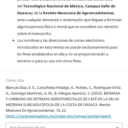
del
Tecnológico Nacional de México, Campus Valle de
Oaxaca
y de la
Revista Mexicana de Agroecosistemas
,
ante cualquier demanda o reclamación que llegase a formular
alguna persona física o moral que se considere con derecho
sobre el manuscrito.
Los nombres y las direcciones de correo electrónico
introducidos en esta revista se usarán exclusivamente para
los fines establecidos en ella y no se proporcionarán a
terceros o para su uso con otros fines.
Cómo citar
Blancas-Díaz, E. E., Castañeda-Hidalgo, E., Robles, C., Rodríguez-Ortiz,
G., Santiago-Martínez, G. M., & Villegas-Aparicio, Y. (2023). BIOMASA
Y CARBONO EN SISTEMAS AGROFORESTALES DE CAFÉ EN LA SELVA
MEDIANA SUBCADUCIFOLIA DE LA COSTA DE OAXACA.
Revista
Mexicana De Agroecosistemas
,
10
, 22.
https://revistaremaeitvo.mx/index.php/remae/article/view/6
Más formatos de cita