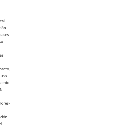
.
tal
ción
 bases
so
tas
mpacto.
l uso
cuerdo
S:
n
lores-
ación
el