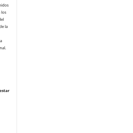
nidos
 los
del
de la
la
nal.
estar