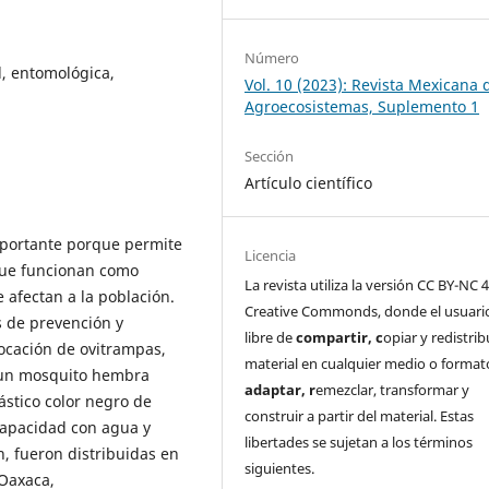
Número
al, entomológica,
Vol. 10 (2023): Revista Mexicana 
Agroecosistemas, Suplemento 1
Sección
Artículo científico
mportante porque permite
Licencia
que funcionan como
La revista utiliza la versión CC BY-NC 4
 afectan a la población.
Creative Commonds, donde el usuari
s de prevención y
libre de
c
ompartir
, c
opiar y redistribu
locación de ovitrampas,
material en cualquier medio o format
e un mosquito hembra
a
daptar
, r
emezclar, transformar y
lástico color negro de
construir a partir del material. Estas
capacidad con agua y
libertades se sujetan a los términos
, fueron distribuidas en
siguientes.
 Oaxaca,