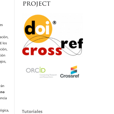
o
es
ación,
E los
ción,
ción
ajos,
rán
s
no
encia
lógica,
Tutoriales