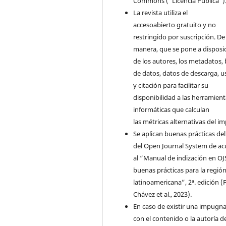
Commons ("Licencia Pública")
La revista utiliza el
accesoabierto gratuito y no
restringido por suscripción. De 
manera, que se pone a disposi
de los autores, los metadatos,
de datos, datos de descarga, u
y citación para facilitar su
disponibilidad a las herramien
informáticas que calculan
las métricas alternativas del i
Se aplican buenas prácticas de
del Open Journal System de a
al “Manual de indización en OJ
buenas prácticas para la regió
latinoamericana”, 2ª. edición (F
Chávez et al., 2023).
En caso de existir una impugn
con el contenido o la autoría d