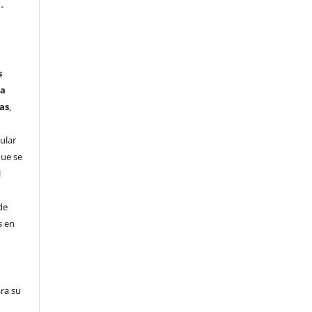
-
s
ta
as
,
ular
que se
l
de
s en
ra su