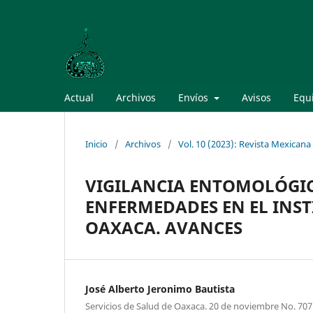
Actual
Archivos
Envíos
Avisos
Equi
Inicio
/
Archivos
/
Vol. 10 (2023): Revista Mexican
VIGILANCIA ENTOMOLÓGIC
ENFERMEDADES EN EL INST
OAXACA. AVANCES
José Alberto Jeronimo Bautista
Servicios de Salud de Oaxaca. 20 de noviembre No. 707