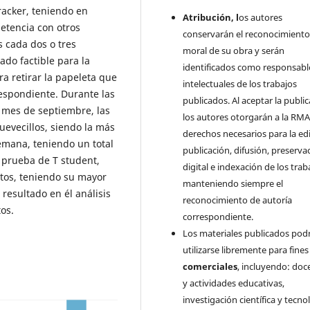
racker, teniendo en
Atribución, l
os autores
petencia con otros
conservarán el reconocimient
s cada dos o tres
moral de su obra y serán
ado factible para la
identificados como responsabl
a retirar la papeleta que
intelectuales de los trabajos
respondiente. Durante las
publicados. Al aceptar la public
 mes de septiembre, las
los autores otorgarán a la RMA
uevecillos, siendo la más
derechos necesarios para la edi
semana, teniendo un total
publicación, difusión, preserva
 prueba de T student,
digital e indexación de los trab
atos, teniendo su mayor
manteniendo siempre el
resultado en él análisis
reconocimiento de autoría
tos.
correspondiente.
Los materiales publicados pod
utilizarse libremente para fine
comerciales
, incluyendo: doc
y actividades educativas,
investigación científica y tecno