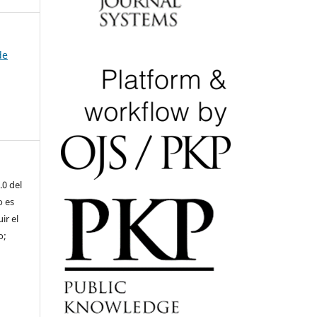
de
.0 del
o es
ir el
o;