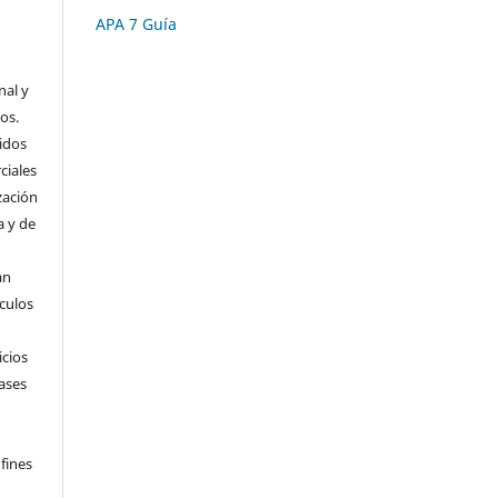
s
APA 7 Guía
nal y
os.
idos
ciales
zación
a y de
an
ículos
icios
ases
fines