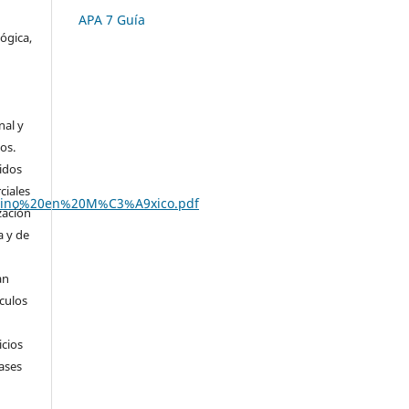
APA 7 Guía
lógica,
s
nal y
os.
idos
ciales
0pino%20en%20M%C3%A9xico.pdf
zación
a y de
an
ículos
icios
ases