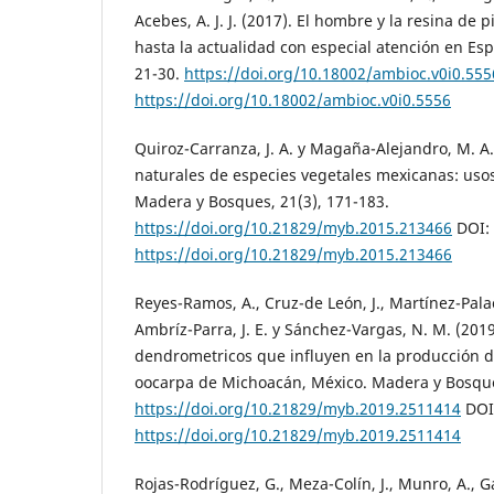
Acebes, A. J. J. (2017). El hombre y la resina de
hasta la actualidad con especial atención en Es
21-30.
https://doi.org/10.18002/ambioc.v0i0.555
https://doi.org/10.18002/ambioc.v0i0.5556
Quiroz-Carranza, J. A. y Magaña-Alejandro, M. A.
naturales de especies vegetales mexicanas: usos
Madera y Bosques, 21(3), 171-183.
https://doi.org/10.21829/myb.2015.213466
DOI:
https://doi.org/10.21829/myb.2015.213466
Reyes-Ramos, A., Cruz-de León, J., Martínez-Palaci
Ambríz-Parra, J. E. y Sánchez-Vargas, N. M. (2019
dendrometricos que influyen en la producción d
oocarpa de Michoacán, México. Madera y Bosque
https://doi.org/10.21829/myb.2019.2511414
DOI
https://doi.org/10.21829/myb.2019.2511414
Rojas-Rodríguez, G., Meza-Colín, J., Munro, A., G