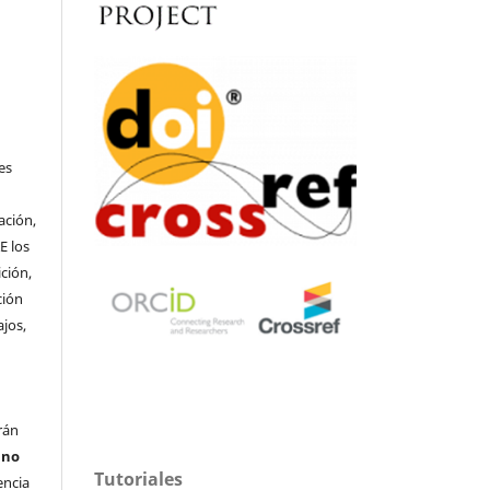
o
es
ación,
E los
ción,
ción
ajos,
rán
s
no
Tutoriales
encia