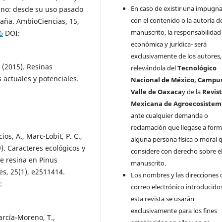
En caso de existir una impugn
 pino: desde su uso pasado
con el contenido o la autoría d
paña. AmbioCiencias, 15,
manuscrito, la responsabilidad 
6
DOI:
económica y jurídica- será
exclusivamente de los autores,
 (2015). Resinas
relevándola del
Tecnológico
 actuales y potenciales.
Nacional de México, Campu
Valle de Oaxaca
y de la
Revis
Mexicana de Agroecosistem
ante cualquier demanda o
reclamación que llegase a form
os, A., Marc-Lobit, P. C.,
alguna persona física o moral 
). Caracteres ecológicos y
considere con derecho sobre e
e resina en Pinus
manuscrito.
s, 25(1), e2511414.
Los nombres y las direcciones 
:
correo electrónico introducido
esta revista se usarán
exclusivamente para los fines
arcía-Moreno, T.,