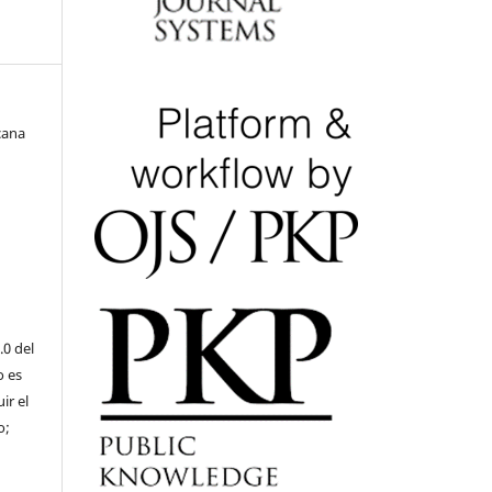
cana
.0 del
o es
ir el
o;