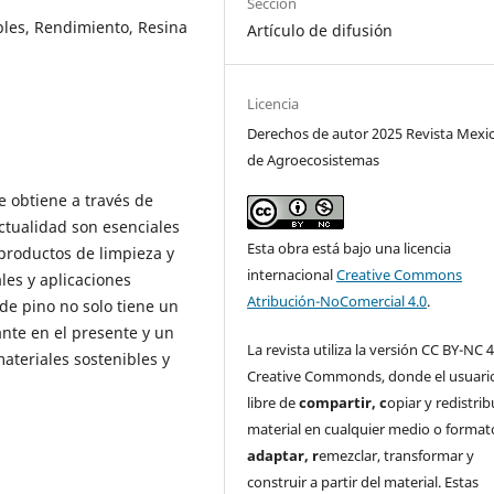
Sección
bles, Rendimiento, Resina
Artículo de difusión
Licencia
Derechos de autor 2025 Revista Mexi
de Agroecosistemas
e obtiene a través de
actualidad son esenciales
Esta obra está bajo una licencia
 productos de limpieza y
internacional
Creative Commons
les y aplicaciones
Atribución-NoComercial 4.0
.
de pino no solo tiene un
nte en el presente y un
La revista utiliza la versión CC BY-NC 4
ateriales sostenibles y
Creative Commonds, donde el usuari
libre de
c
ompartir
, c
opiar y redistribu
material en cualquier medio o format
a
daptar
, r
emezclar, transformar y
construir a partir del material. Estas