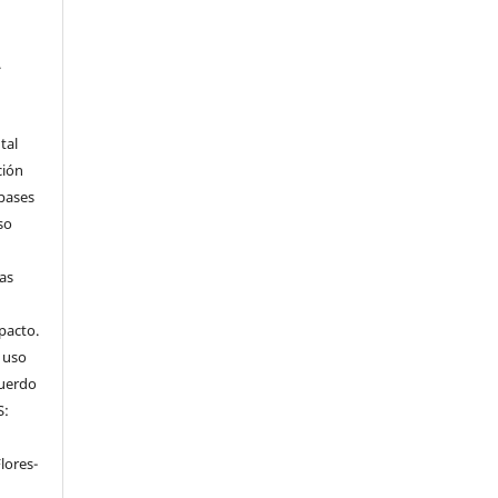
.
tal
ción
 bases
so
tas
mpacto.
l uso
cuerdo
S:
n
lores-