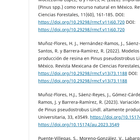
(Pinus spp.) como recurso natural en México. R
Ciencias Forestales, 11(60), 161-185. DOI:
https://doi.org/10.29298/rmcf.v11i60.720
DOI:
https://doi.org/10.29298/rmcf.v11i60.720
Muñoz-Flores, H. J., Hernández-Ramos, J., Sáenz-
Santos, R. y Barrera-Ramírez, R. (2022). Modelos
producción de resina en Pinus pseudostrobus Li
México. Revista Mexicana de Ciencias Forestales,
https://doi.org/10.29298/rmcf.v13i73.1188
DOI:
https://doi.org/10.29298/rmcf.v13i73.1188
Muñoz-Flores, H.J., Sáenz-Reyes, J., Gómez-Cárd
Ramos, J. y Barrera-Ramírez, R. (2023). Variació
de Pinus pseudostrobus Lindl. altamente produc
Universitaria, 33, e3549.
https://doi.org/10.151
https://doi.org/10.15174/au.2023.3549
Puente-Villegas, S., Moreno-González, V., Labarga,