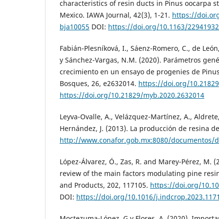
characteristics of resin ducts in Pinus oocarpa 
Mexico. IAWA Journal, 42(3), 1-21.
https://doi.o
bja10055
DOI:
https://doi.org/10.1163/2294193
Fabián-Plesníková, I., Sáenz-Romero, C., de León, 
y Sánchez-Vargas, N.M. (2020). Parámetros gené
crecimiento en un ensayo de progenies de Pinu
Bosques, 26, e2632014.
https://doi.org/10.218
https://doi.org/10.21829/myb.2020.2632014
Leyva-Ovalle, A., Velázquez-Martínez, A., Aldrete
Hernández, J. (2013). La producción de resina de
http://www.conafor.gob.mx:8080/documento
López-Álvarez, Ó., Zas, R. and Marey-Pérez, M. (
review of the main factors modulating pine resin
and Products, 202, 117105.
https://doi.org/10.1
DOI:
https://doi.org/10.1016/j.indcrop.2023.117
Moctezuma-López, G y Flores, A. (2020). Import