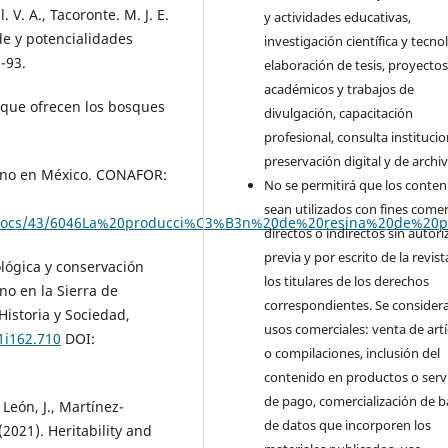
. V. A., Tacoronte. M. J. E.
y actividades educativas,
de y potencialidades
investigación científica y tecno
-93.
elaboración de tesis, proyecto
académicos y trabajos de
s que ofrecen los bosques
divulgación, capacitación
profesional, consulta institucio
preservación digital y de archiv
pino en México. CONAFOR:
No se permitirá que los conten
sean utilizados con fines comer
s/docs/43/6046La%20producci%C3%B3n%20de%20resina%20de%2
directos o indirectos sin autori
previa y por escrito de la revist
ológica y conservación
los titulares de los derechos
ino en la Sierra de
correspondientes. Se consider
Historia y Sociedad,
usos comerciales: venta de art
1i162.710
DOI:
o compilaciones, inclusión del
contenido en productos o serv
de pago, comercialización de b
León, J., Martínez-
de datos que incorporen los
(2021). Heritability and