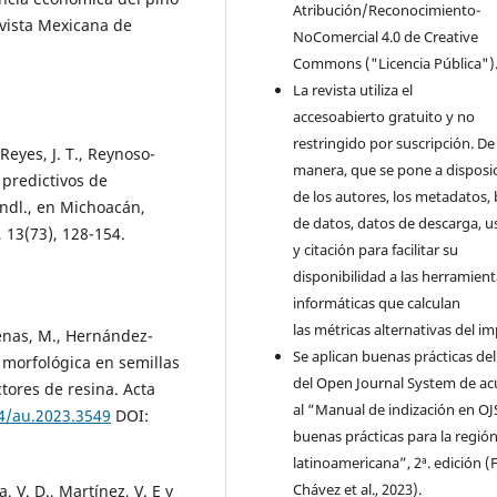
Atribución/Reconocimiento-
evista Mexicana de
NoComercial 4.0 de Creative
Commons ("Licencia Pública")
La revista utiliza el
accesoabierto gratuito y no
restringido por suscripción. De 
Reyes, J. T., Reynoso-
manera, que se pone a disposi
 predictivos de
de los autores, los metadatos,
ndl., en Michoacán,
de datos, datos de descarga, u
 13(73), 128-154.
y citación para facilitar su
disponibilidad a las herramien
informáticas que calculan
las métricas alternativas del i
enas, M., Hernández-
Se aplican buenas prácticas de
n morfológica en semillas
del Open Journal System de a
tores de resina. Acta
al “Manual de indización en OJ
74/au.2023.3549
DOI:
buenas prácticas para la regió
latinoamericana”, 2ª. edición (F
Chávez et al., 2023).
 V. D., Martínez, V. E y