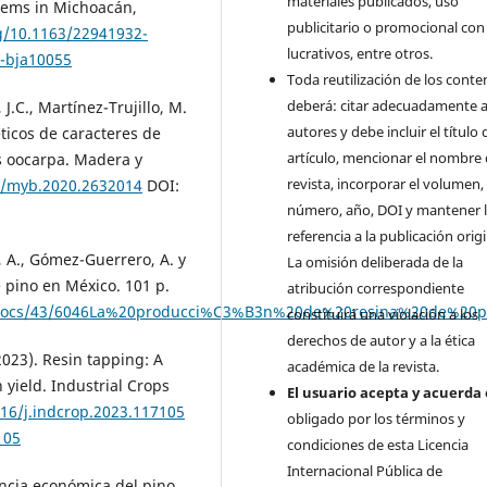
materiales publicados, uso
stems in Michoacán,
publicitario o promocional con 
rg/10.1163/22941932-
lucrativos, entre otros.
2-bja10055
Toda reutilización de los conte
deberá: citar adecuadamente a
J.C., Martínez-Trujillo, M.
autores y debe incluir el título 
ticos de caracteres de
artículo, mencionar el nombre 
s oocarpa. Madera y
revista, incorporar el volumen,
29/myb.2020.2632014
DOI:
número, año, DOI y mantener 
referencia a la publicación origi
, A., Gómez-Guerrero, A. y
La omisión deliberada de la
 pino en México. 101 p.
atribución correspondiente
s/docs/43/6046La%20producci%C3%B3n%20de%20resina%20de%2
constituirá una violación a los
derechos de autor y a la ética
2023). Resin tapping: A
académica de la revista.
 yield. Industrial Crops
El usuario acepta y acuerda 
016/j.indcrop.2023.117105
obligado por los términos y
105
condiciones de esta Licencia
Internacional Pública de
ancia económica del pino