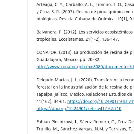
Arteaga, C. Y., Carballo. A. L., Tiomno. T. O., Casal
y Cruz. S. R. (2007). Resina de pino: química ver
biológicas. Revista Cubana de Química, 19(1), 91
Balvanera, P. (2012). Los servicios ecosistémico
tropicales. Ecosistemas, 21(1-2), 136-147.
CONAFOR. (2013). La producción de resina de 
Guadalajara, México. pp. 20–82.
http://www.conafor.gob.mx:8080/documento
Delgado-Macías, J. L. (2020). Transferencia tecn
forestal en la industrialización de la resina de p
Tapalpa, Jalisco, México. Relaciones Estudios de 
41(162), 34-61.
https://doi.org/10.24901/rehs.v4
https://doi.org/10.24901/rehs.v41i162.710
Fabián-Plesníková, I., Sáenz-Romero, C., Cruz-De 
Trujillo, M., Sánchez-Vargas, N.M. y Terrazas, T. 