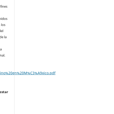
fines
nidos
 los
del
de la
la
nal.
0pino%20en%20M%C3%A9xico.pdf
estar