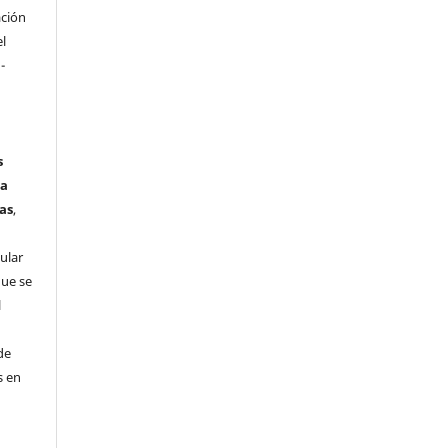
ación
el
-
s
ta
as
,
ular
que se
l
de
s en