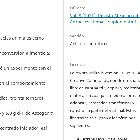
Número
Vol. 8 (2021): Revista Mexicana d
Agroecosistemas, suplemento 1
Sección
pecies animales como
Artículo científico
y conversión alimenticia;
Licencia
izó un experimento con el
La revista utiliza la versión CC BY-NC 4
Creative Commonds, donde el usuari
 en el comportamiento
libre de
c
ompartir
, c
opiar y redistribu
material en cualquier medio o format
ías, treinta terneros
a
daptar
, r
emezclar, transformar y
construir a partir del material. Estas
.5 y 5.0 g d-1 de Ascogen®
libertades se sujetan a los términos
siguientes.
centrado iniciador, así
Atribución, l
os autores