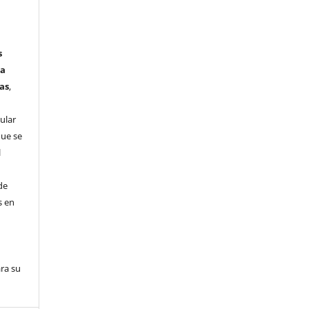
s
ta
as
,
ular
que se
l
de
s en
ra su