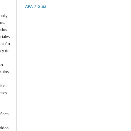
APA 7 Guía
nal y
os.
idos
ciales
zación
a y de
an
ículos
icios
ases
fines
nidos