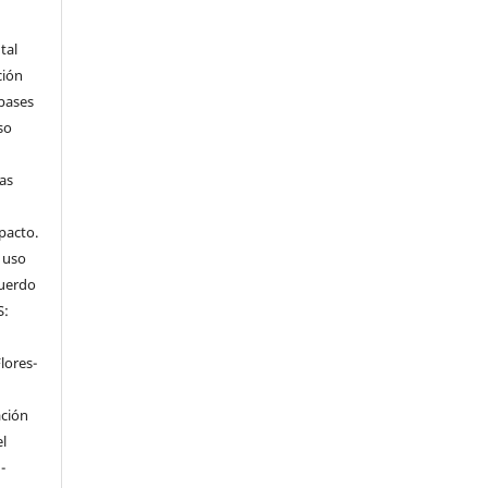
tal
ción
 bases
so
tas
mpacto.
l uso
cuerdo
S:
n
lores-
ación
el
-