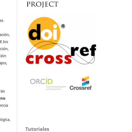
o
es
ación,
E los
ción,
ción
ajos,
rán
s
no
encia
lógica,
s
Tutoriales