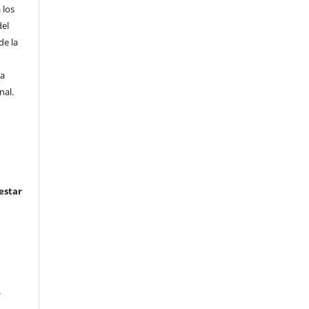
 los
del
de la
la
nal.
estar
.