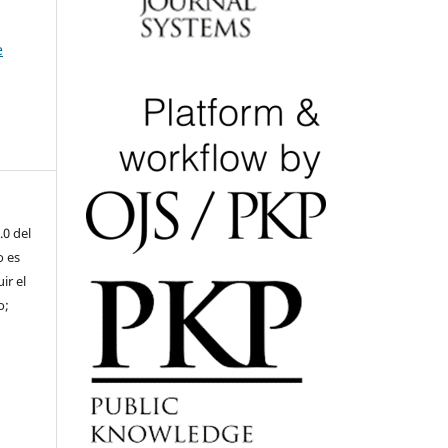
e
.0 del
o es
ir el
o;